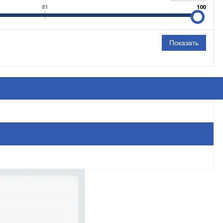
81
100