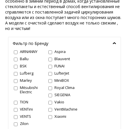
особенно в зимний период в домах, когда установленные
стеклопакеты и естественный способ вентилирования не
справляются с поставленной задачей циркулирования
воздуха или из окна поступает много посторонних шумов.
А модели с очисткой сделают воздух не только свежим ,
но и чистым!
Фильтр по Бренду
AIRNANNY
Aspira
Ballu
Blauvent
BSK
FUNAI
Lufberg
LufterJet
Marley
MiniBOX
Mitsubishi
Royal Clima
Electric
SIEGENIA
TION
Vakio
VENTini
VentMachine
VENTS
Xiaomi
Zilon