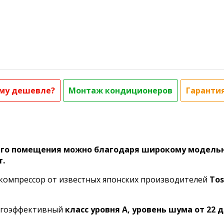
му дешевле?
Монтаж кондиционеров
Гаранти
го помещения можно благодаря широкому модельном
т.
компрессор от известных японских производителей
Tos
ргоэффективный
класс уровня А, уровень шума от 22 