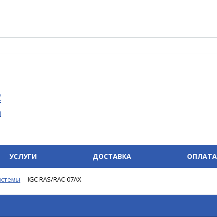
2
u
УСЛУГИ
ДОСТАВКА
ОПЛАТА
истемы
IGC RAS/RAC-07AX