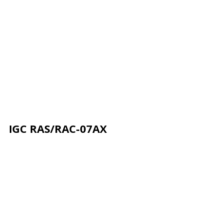
IGC RAS/RAC-07AX
Описание
Характеристики
Отзывы
Почему деше