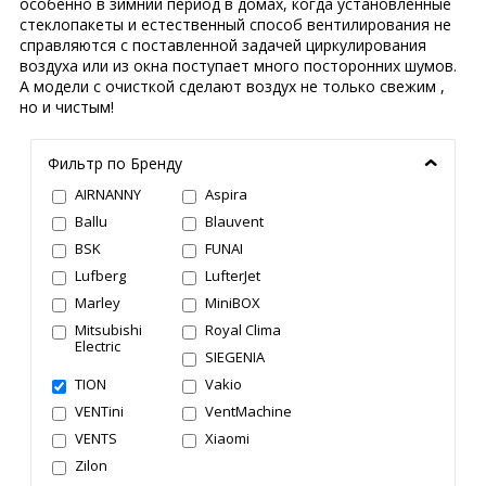
особенно в зимний период в домах, когда установленные
стеклопакеты и естественный способ вентилирования не
справляются с поставленной задачей циркулирования
воздуха или из окна поступает много посторонних шумов.
А модели с очисткой сделают воздух не только свежим ,
но и чистым!
Фильтр по Бренду
AIRNANNY
Aspira
Ballu
Blauvent
BSK
FUNAI
Lufberg
LufterJet
Marley
MiniBOX
Mitsubishi
Royal Clima
Electric
SIEGENIA
TION
Vakio
VENTini
VentMachine
VENTS
Xiaomi
Zilon